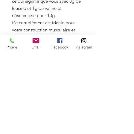
ce qui signifie que vous avec 8g de
leucine et 1g de valine et
d'isoleucine pour 10g.
Ce complément est idéale pour
votre construction musculaire et
votre récupération.
Phone
Email
Facebook
Instagram
PLUS D'INFORMATIONS
Conditionnement
FICHE TECHNIQUE
360g
Conseils d'utilisation
Prendre 2 doses avant, pendant ou à
la fin de l’entraînement.
Informations allergènes
Produit fabriqué dans une usine qui
traite des protéines de lait, de soja et
d’œufs, du gluten, et des cacahuètes.
TÉL :
01 39 11 98 48
/
SLNUTRITION@OUTLOOK.FR