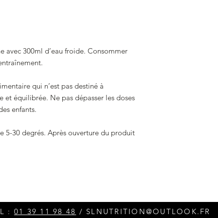
ne avec 300ml d’eau froide. Consommer
’entraînement.
mentaire qui n’est pas destiné à
e et équilibrée. Ne pas dépasser les doses
des enfants.
tre 5-30 degrés. Après ouverture du produit
L :
01 39 11 98 48
/
SLNUTRITION@OUTLOOK.FR