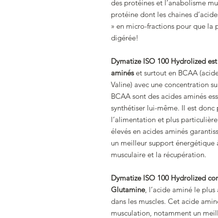
des protéines et l’anabolisme mu
protéine dont les chaines d’acid
» en micro-fractions pour que la 
digérée!
Dymatize ISO 100
Hydrolized
est
aminés
et surtout en BCAA (acides
Valine) avec une concentration s
BCAA sont des acides aminés ess
synthétiser lui-même. Il est donc
l’alimentation et plus particuliè
élevés en acides aminés garantis
un meilleur support énergétique à
musculaire et la récupération.
Dymatize ISO 100
Hydrolized
con
Glutamine
, l’acide aminé le plu
dans les muscles. Cet acide ami
musculation, notamment un meille