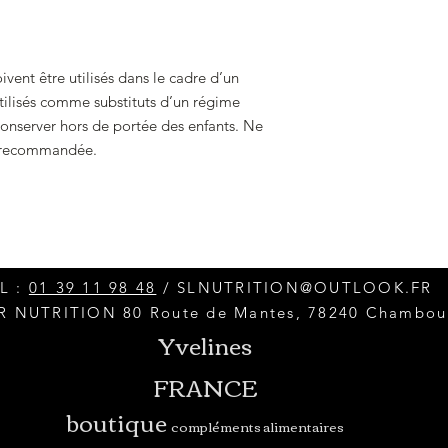
ent être utilisés dans le cadre d’un
tilisés comme substituts d’un régime
 conserver hors de portée des enfants. Ne
e recommandée.
L :
01 39 11 98 48
/
SLNUTRITION@OUTLOOK.FR
 NUTRITION 80 Route de Mantes, 78240 Chambou
Yvelines
FRANCE
boutique
compléments alimentaires