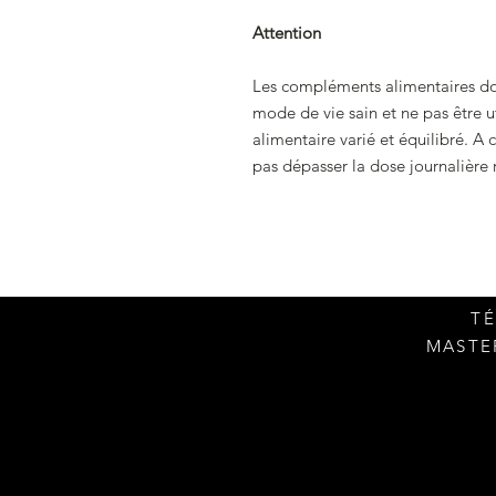
Attention
Les compléments alimentaires doiv
mode de vie sain et ne pas être u
alimentaire varié et équilibré. A
pas dépasser la dose journalièr
TÉ
MASTER