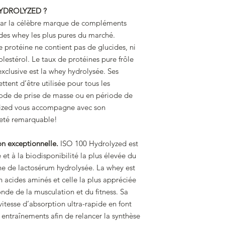
YDROLYZED ?
Calories
par la célèbre marque de compléments
 des whey les plus pures du marché.
Lipides
e protéine ne contient pas de glucides, ni
holestérol. Le taux de protéines pure frôle
Sucres provenant 
exclusive est la whey hydrolysée. Ses
glucides
ttent d’être utilisée pour tous les
Glucides
iode de prise de masse ou en période de
lized vous accompagne avec son
Dont acides gras s
eté remarquable!
Sel
ion exceptionnelle.
ISO 100 Hydrolyzed est
et à la biodisponibilité la plus élevée du
ine de lactosérum hydrolysée. La whey est
en acides aminés et celle la plus appréciée
de de la musculation et du fitness. Sa
vitesse d’absorption ultra-rapide en font
 entraînements afin de relancer la synthèse