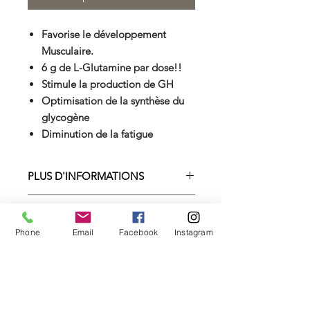
Favorise le développement
Musculaire.
6 g de L-Glutamine par dose!!
Stimule la production de GH
Optimisation de la synthèse du
glycogène
Diminution de la fatigue
PLUS D'INFORMATIONS
100% PURE L-GLUTAMINE ACIDE
FICHE TECHNIQUE
AMINÉ ESSENTIEL ANTI
CATABOLIQUE ET VOLUMISATEUR
Phone
Email
Facebook
Instagram
DES CELLULES
Conditionnement
300g
La glutamine
Conseils
est l'acide aminé le
Prendre 1 à 2
plus
abondant dans l'organisme
d'utilisation
doses par jour
. En
réalité, 60% des acides aminés
(6gr). Utilisez le