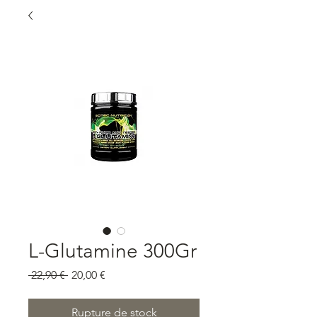
L-Glutamine 300Gr
Prix
Prix
 22,90 € 
20,00 €
original
promotionnel
Rupture de stock