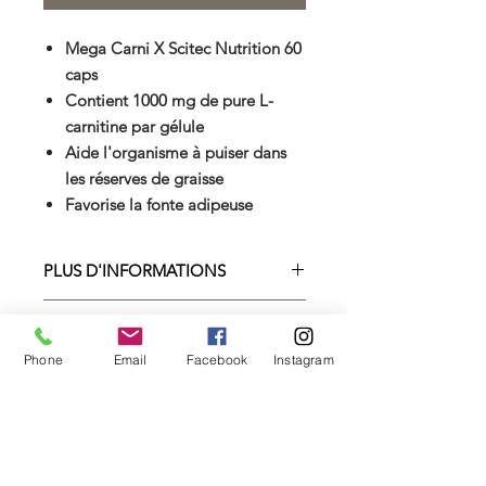
Mega Carni X Scitec Nutrition 60
caps
Contient 1000 mg de pure L-
carnitine par gélule
Aide l'organisme à puiser dans
les réserves de graisse
Favorise la fonte adipeuse
PLUS D'INFORMATIONS
SCITEC NUTRITION MEGA CARNIX
FICHE TECHNIQUE
MEGA CARNIX de SCITEC
Phone
Email
Facebook
Instagram
NUTRITION
Conditionnement
contient assez de L-
60 caps
Carnitine pour brûler vos graisses
durant vos séances de cardio.
Conseils
Consommez 1
d'utilisation
à 2 capsules
Quels rôles jouent la L-carnitine ?
par jour avant