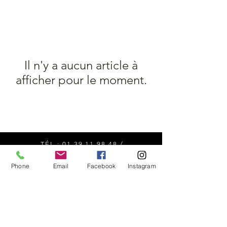
Il n'y a aucun article à
afficher pour le moment.
TÉL :
01 39 11 98 48
/
SLNUTRITION@OUTLOOK.FR
Phone
Email
Facebook
Instagram
MASTER NUTRITION 80 Route de
Mantes, 78240 Chambourcy
Yvelines
FRANCE
boutique
compléments alimentaires